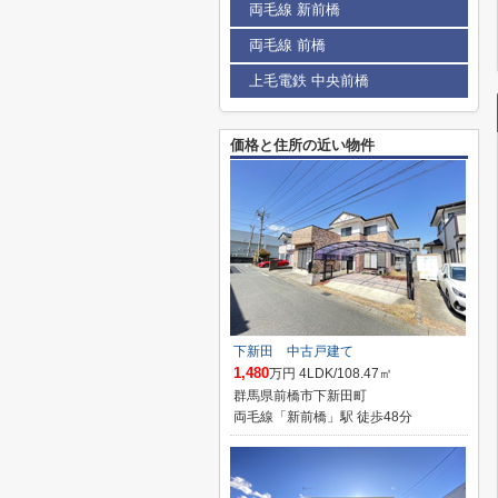
両毛線 新前橋
両毛線 前橋
上毛電鉄 中央前橋
価格と住所の近い物件
下新田 中古戸建て
1,480
万円 4LDK/108.47㎡
群馬県前橋市下新田町
両毛線「新前橋」駅 徒歩48分