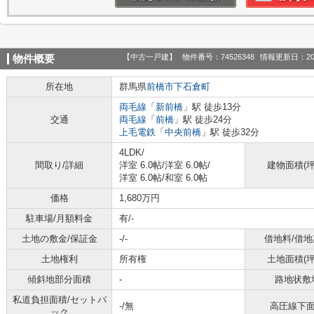
【中古一戸建】
物件番号：74526348
情報更新日：20
物件概要
所在地
群馬県
前橋市
下石倉町
両毛線
「
新前橋
」駅 徒歩13分
交通
両毛線
「
前橋
」駅 徒歩24分
上毛電鉄
「
中央前橋
」駅 徒歩32分
4LDK/
間取り/詳細
洋室 6.0帖
/
洋室 6.0帖
/
建物面積(坪
洋室 6.0帖
/
和室 6.0帖
価格
1,680万円
駐車場/月額料金
有/-
土地の敷金/保証金
-/-
借地料/借地
土地権利
所有権
土地面積(坪
傾斜地部分面積
-
路地状敷
私道負担面積/セットバ
-/無
高圧線下
ック