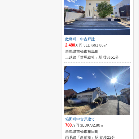
敷島町 中古戸建
2,480
万円 3LDK/91.86㎡
群馬県前橋市敷島町
上越線「群馬総社」駅 徒歩51分
箱田町中古戸建て
700
万円 3LDK/82.80㎡
群馬県前橋市箱田町
両毛線「新前橋」駅 徒歩22分