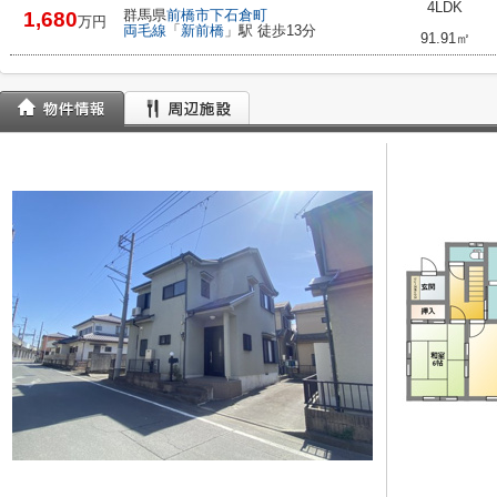
4LDK
群馬県
前橋市
下石倉町
1,680
万円
両毛線
「
新前橋
」駅 徒歩13分
91.91㎡