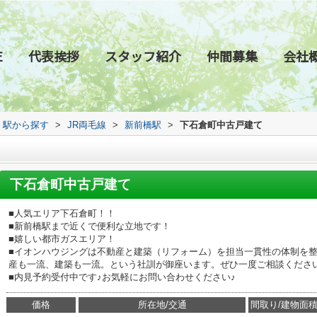
E
代表挨拶
スタッフ紹介
仲間募集
会社
線・駅から探す
>
JR両毛線
>
新前橋駅
>
下石倉町中古戸建て
下石倉町中古戸建て
■人気エリア下石倉町！！
■新前橋駅まで近くで便利な立地です！
■嬉しい都市ガスエリア！
■イオンハウジングは不動産と建築（リフォーム）を担当一貫性の体制を
産も一流、建築も一流。という社訓が御座います。ぜひ一度ご相談くださ
■内見予約受付中です♪お気軽にお問い合わせください♪
価格
所在地/交通
間取り/建物面