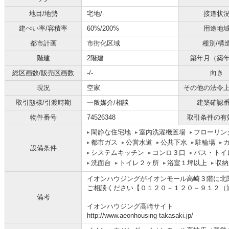
地目/地勢
宅地/-
接道状
建ぺい率/容積率
60%/200%
用途地
都市計画
市街化区域
種別/構
階建
2階建
築年月（築
総区画数/販売区画数
-/-
向き
現況
空家
その他の法令
取引態様/引渡時期
一般媒介/相談
建築確認
物件番号
74526348
取引条件の有
閑静な住宅地
室内洗濯機置場
フローリン
都市ガス
公営水道
公共下水
駐輪場
設備条件
システムキッチン
コンロ３口
バス・トイ
洗面台
トイレ２ヶ所
浴室１坪以上
収納
イオンハウジングがイオンモール高崎３階に北
ご相談ください【０１２０－１２０－９１２（
備考
イオンハウジング高崎サイト
http://www.aeonhousing-takasaki.jp/