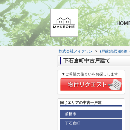
HOM
株式会社メイクワン
>
(戸建(売買))路
下石倉町中古戸建て
▼ご希望の住まいをお探しします
同じエリアの中古一戸建
前橋市
下石倉町