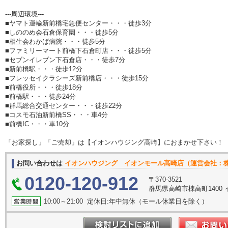
---周辺環境---
■ヤマト運輸新前橋宅急便センター・・・徒歩3分
■しののめ会石倉保育園・・・徒歩5分
■相生会わかば病院・・・徒歩5分
■ファミリーマート前橋下石倉町店・・・徒歩5分
■セブンイレブン下石倉店・・・徒歩7分
■新前橋駅・・・徒歩12分
■フレッセイクラシーズ新前橋店・・・徒歩15分
■前橋役所・・・徒歩18分
■前橋駅・・・徒歩24分
■群馬総合交通センター・・・徒歩22分
■コスモ石油新前橋SS・・・車4分
■前橋IC・・・車10分
「お家探し」「ご売却」は【イオンハウジング高崎】におまかせ下さい！
お問い合わせは
イオンハウジング イオンモール高崎店（運営会社：
0120-120-912
〒370-3521
群馬県高崎市棟高町1400 
10:00～21:00 定休日:年中無休（モール休業日を除く）