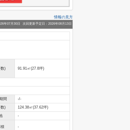
情報の見方
26年07月30日
次回更新予定日：2026年08月13日
数)
91.91㎡(27.8坪)
期間
-/-
数)
124.38㎡(37.62坪)
地
-
面積
-