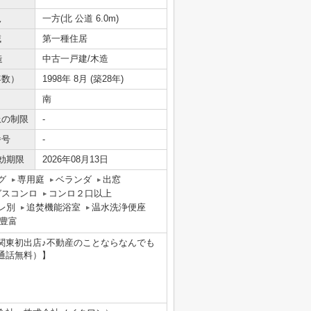
況
一方(北 公道 6.0m)
域
第一種住居
造
中古一戸建/木造
年数）
1998年 8月 (築28年)
南
上の制限
-
番号
-
効期限
2026年08月13日
グ
専用庭
ベランダ
出窓
ガスコンロ
コンロ２口以上
レ別
追焚機能浴室
温水洗浄便座
豊富
関東初出店♪不動産のことならなんでも
通話無料）】