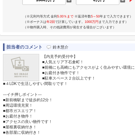
（※元利均等方式 金利
5.00％まで
※返済年数
5～50
年まで入力できます）
（※ボーナスは
年2回
で計算しています。
1000万円
まで入力できます）
（※物件購入時、その他諸費用が発生する場合がございます）
担当者のコメント
鈴木慧介
【内見予約受付中】
■人気エリア下石倉町！
■前橋にも高崎にもアクセスがよく住みやすい環境
■お庭付き物件です！
■駐車スペース２台以上です！
■４LDKで生活しやすい間取りです！
---イチ押しポイント---
■新前橋駅まで徒歩約12分！
■周辺環境充実！
■都市ガスエリア！
■お庭付き物件！
■アクセスの良い物件です！
■屋根裏収納付き！
■各部屋に収納付き！