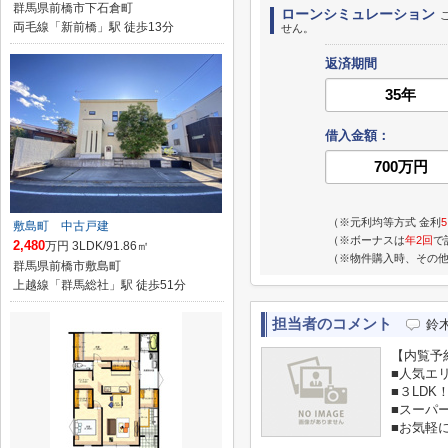
群馬県前橋市下石倉町
ローンシミュレーション
両毛線「新前橋」駅 徒歩13分
せん。
返済期間
借入金額：
（※元利均等方式 金利
敷島町 中古戸建
（※ボーナスは
年2回
で
2,480
万円 3LDK/91.86㎡
（※物件購入時、その
群馬県前橋市敷島町
上越線「群馬総社」駅 徒歩51分
担当者のコメント
鈴
【内覧予
■人気エ
■３LDK
■スーパ
■お気軽