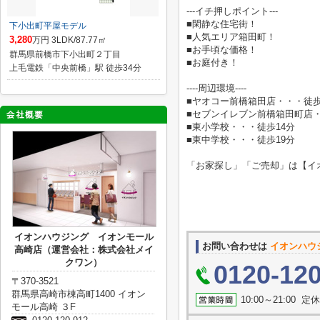
---イチ押しポイント---
■閑静な住宅街！
下小出町平屋モデル
■人気エリア箱田町！
3,280
万円 3LDK/87.77㎡
■お手頃な価格！
群馬県前橋市下小出町２丁目
■お庭付き！
上毛電鉄「中央前橋」駅 徒歩34分
----周辺環境----
■ヤオコー前橋箱田店・・・徒歩
■セブンイレブン前橋箱田町店・
■東小学校・・・徒歩14分
■東中学校・・・徒歩19分
「お家探し」「ご売却」は【イ
イオンハウジング イオンモール
お問い合わせは
イオンハウ
高崎店（運営会社：株式会社メイ
クワン）
0120-12
〒370-3521
群馬県高崎市棟高町1400 イオン
10:00～21:0
モール高崎 ３F