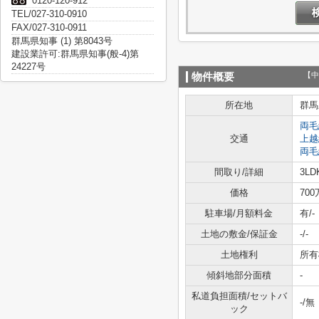
0120-120-912
TEL/027-310-0910
FAX/027-310-0911
群馬県知事 (1) 第8043号
建設業許可:群馬県知事(般-4)第
24227号
【中
物件概要
所在地
群馬
両毛
交通
上越
両毛
間取り/詳細
3LD
価格
70
駐車場/月額料金
有/-
土地の敷金/保証金
-/-
土地権利
所有
傾斜地部分面積
-
私道負担面積/セットバ
-/無
ック