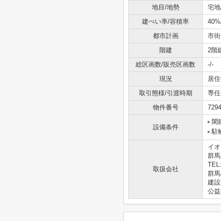
地目/地勢
宅地/
建ぺい率/容積率
40%
都市計画
市街
階建
2階
総区画数/販売区画数
-/-
現況
居住
取引態様/引渡時期
専任
物件番号
729
閑
設備条件
駐
イオ
群馬
TEL:
取扱会社
群馬県
建設
公益