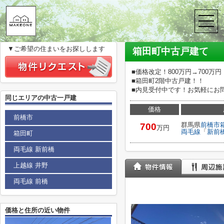
株式会社メイクワン
>
(戸建(売買))路線・駅から探す
>
JR両毛線
>
新
箱田町中古戸建て
▼ご希望の住まいをお探しします
箱田町中古戸建て
■価格改定！800万円→700万円
■箱田町2階中古戸建！！
■内見受付中です！お気軽にお
同じエリアの中古一戸建
価格
前橋市
群馬県
前橋市
700
万円
両毛線
「
新前
箱田町
両毛線 新前橋
上越線 井野
両毛線 前橋
価格と住所の近い物件