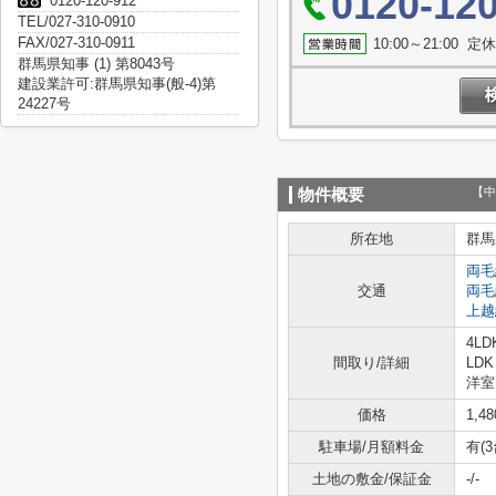
0120-12
0120-120-912
TEL/027-310-0910
FAX/027-310-0911
10:00～21:0
群馬県知事 (1) 第8043号
建設業許可:群馬県知事(般-4)第
24227号
【中
物件概要
所在地
群馬
両毛
交通
両毛
上越
4LD
間取り/詳細
LDK
洋室 
価格
1,4
駐車場/月額料金
有(3
土地の敷金/保証金
-/-