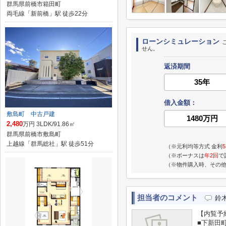
群馬県前橋市箱田町
両毛線「新前橋」駅 徒歩22分
ローンシミュレーション
せん。
返済期間
借入金額：
敷島町 中古戸建
2,480
万円 3LDK/91.86㎡
群馬県前橋市敷島町
上越線「群馬総社」駅 徒歩51分
（※元利均等方式 金利
（※ボーナスは
年2回
で
（※物件購入時、その
担当者のコメント
鈴
【内覧予
■下新田