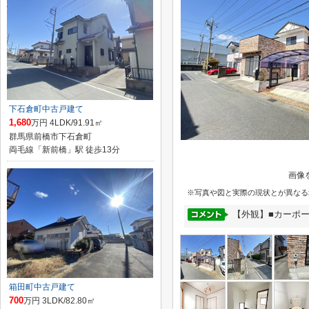
下石倉町中古戸建て
1,680
万円 4LDK/91.91㎡
群馬県前橋市下石倉町
両毛線「新前橋」駅 徒歩13分
画像
※写真や図と実際の現状とが異なる
【外観】■カーポー
箱田町中古戸建て
700
万円 3LDK/82.80㎡