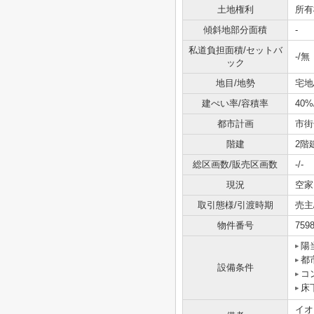
土地権利
所有
傾斜地部分面積
-
私道負担面積/セットバ
-/無
ック
地目/地勢
宅地
建ぺい率/容積率
40%
都市計画
市街
階建
2階
総区画数/販売区画数
-/-
現況
空家
取引態様/引渡時期
売主
物件番号
759
陽
都
設備条件
コ
床
イオ