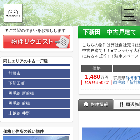
株式会社メイクワン
>
(戸建(売買))路線・駅から探す
>
JR両毛線
>
新
下新田 中古戸建て
▼ご希望の住まいをお探しします
下新田 中古戸建て
こちらの物件は弊社自社売りは
中古戸建て！！■フレッセイ大
にある４LDK！！駐車スペー
同じエリアの中古一戸建
価格
前橋市
1,480
万円
群馬県
前橋市
両毛線
「
新前
10月28日 値下げ
下新田町
両毛線 新前橋
両毛線 前橋
上越線 井野
価格と住所の近い物件