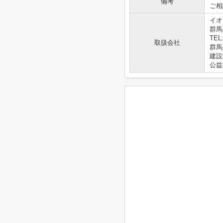
備考
ご相
イオ
群馬
TEL:
取扱会社
群馬県
建設
公益