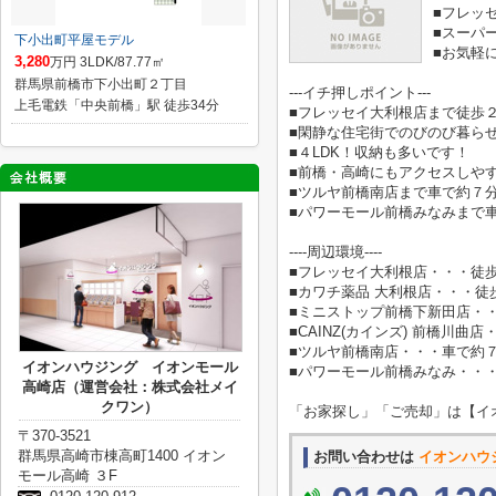
■フレッ
■スーパ
下小出町平屋モデル
■お気軽
3,280
万円 3LDK/87.77㎡
群馬県前橋市下小出町２丁目
---イチ押しポイント---
上毛電鉄「中央前橋」駅 徒歩34分
■フレッセイ大利根店まで徒歩
■閑静な住宅街でのびのび暮ら
■４LDK！収納も多いです！
■前橋・高崎にもアクセスしや
■ツルヤ前橋南店まで車で約７
■パワーモール前橋みなみまで
----周辺環境----
■フレッセイ大利根店・・・徒
■カワチ薬品 大利根店・・・徒
■ミニストップ前橋下新田店・
■CAINZ(カインズ) 前橋川曲
■ツルヤ前橋南店・・・車で約
イオンハウジング イオンモール
■パワーモール前橋みなみ・・
高崎店（運営会社：株式会社メイ
クワン）
「お家探し」「ご売却」は【イ
〒370-3521
群馬県高崎市棟高町1400 イオン
お問い合わせは
イオンハウ
モール高崎 ３F