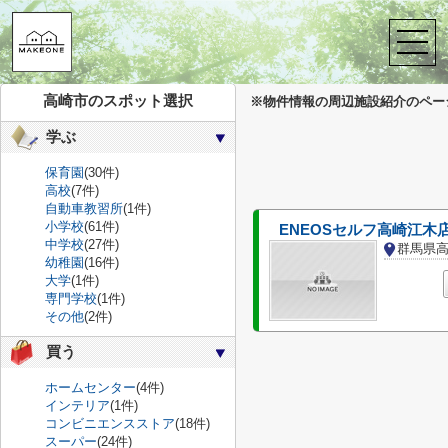
株式会社メイクワン
>
周辺施設案内
>
高崎市
>
高崎市のガソリンスタ
高崎市のガソリンスタンド
高崎市のスポット選択
※物件情報の周辺施設紹介のペー
学ぶ
保育園
(30件)
高校
(7件)
自動車教習所
(1件)
小学校
(61件)
ENEOSセルフ高崎江木
中学校
(27件)
群馬県
幼稚園
(16件)
大学
(1件)
専門学校
(1件)
その他
(2件)
買う
ホームセンター
(4件)
インテリア
(1件)
コンビニエンスストア
(18件)
スーパー
(24件)