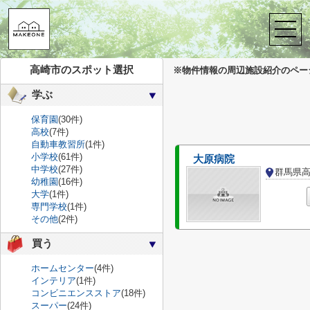
株式会社メイクワン
>
周辺施設案内
>
高崎市
>
高崎市のその他
高崎市のその他
高崎市のスポット選択
※物件情報の周辺施設紹介のペー
学ぶ
保育園
(30件)
高校
(7件)
自動車教習所
(1件)
小学校
(61件)
大原病院
中学校
(27件)
群馬県
幼稚園
(16件)
大学
(1件)
専門学校
(1件)
その他
(2件)
買う
ホームセンター
(4件)
インテリア
(1件)
コンビニエンスストア
(18件)
スーパー
(24件)