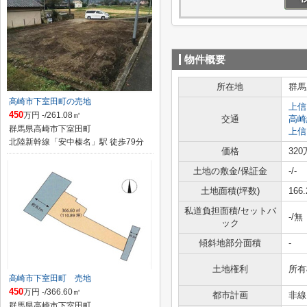
物件概要
所在地
群馬
高崎市下室田町の売地
上信
450
万円 -/261.08㎡
交通
高崎
群馬県高崎市下室田町
上信
北陸新幹線「安中榛名」駅 徒歩79分
価格
32
土地の敷金/保証金
-/-
土地面積(坪数)
166
私道負担面積/セットバ
-/無
ック
傾斜地部分面積
-
土地権利
所有
高崎市下室田町 売地
450
万円 -/366.60㎡
都市計画
非線
群馬県高崎市下室田町