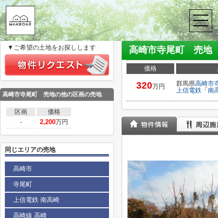
株式会社メイクワン
>
(土地(売買))路線・駅から探す
>
上信電鉄上信電
高崎市寺尾町 売地
▼ご希望の土地をお探しします
高崎市寺尾町 売地
価格
群馬県
高崎市
320
万円
上信電鉄
「
南
高崎市寺尾町 売地の他の区画の売地
区画
価格
-
2,200
万円
同じエリアの売地
高崎市
寺尾町
上信電鉄 南高崎
高崎線 高崎