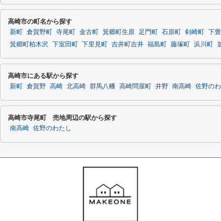
高崎市の町名から探す
新町
倉賀野町
寺尾町
金古町
箕郷町生原
足門町
石原町
剣崎町
下豊
箕郷町柏木沢
下室田町
下里見町
吉井町吉井
福島町
藤塚町
浜川町
高崎市にある駅から探す
新町
倉賀野
高崎
北高崎
群馬八幡
高崎問屋町
井野
南高崎
佐野のわ
高崎市寺尾町 売地周辺の駅から探す
南高崎
佐野のわたし