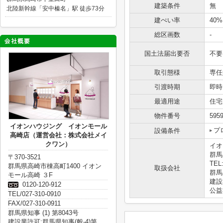
建築条件
無
北陸新幹線「安中榛名」駅 徒歩73分
建ぺい率
40%
総区画数
-
国土法届出要否
不要
取引態様
専任
引渡時期
即時
最適用途
住宅
物件番号
595
イオンハウジング イオンモール
プ
設備条件
高崎店（運営会社：株式会社メイ
クワン）
イオ
群馬
〒370-3521
TEL:
群馬県高崎市棟高町1400 イオン
取扱会社
群馬県
モール高崎 ３F
建設
0120-120-912
公益
TEL/027-310-0910
FAX/027-310-0911
群馬県知事 (1) 第8043号
建設業許可:群馬県知事(般-4)第