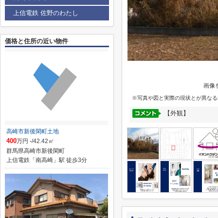
上信電鉄 佐野のわたし
価格と住所の近い物件
画像
※写真や図と実際の現状とが異なる
【外観】
高崎市新後閑町土地
400
万円 -/42.42㎡
群馬県高崎市新後閑町
上信電鉄「南高崎」駅 徒歩3分