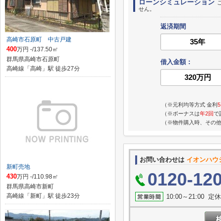
ローンシミュレーション
せん。
返済期間
高崎市石原町 中古戸建
400
万円 -/137.50㎡
群馬県高崎市石原町
借入金額：
高崎線「高崎」駅 徒歩27分
（※元利均等方式 金利
（※ボーナスは
年2回
で
（※物件購入時、その
お問い合わせは
イオンハウ
新町売地
0120-12
430
万円 -/110.98㎡
群馬県高崎市新町
高崎線「新町」駅 徒歩23分
10:00～21:0