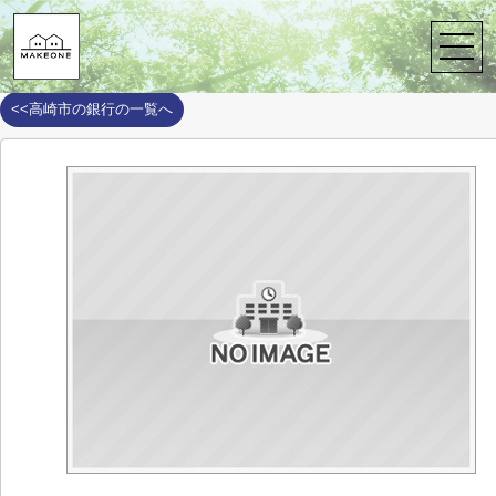
株式会社メイクワン
>
周辺施設案内
>
高崎市
>
高崎市の銀行
>
JA
JAたかさき京ケ島支店
<<高崎市の銀行の一覧へ