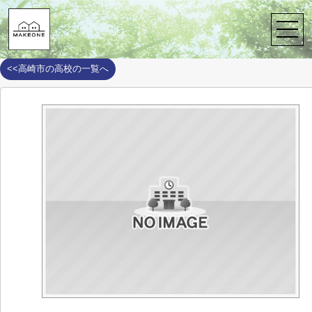
株式会社メイクワン
>
周辺施設案内
>
高崎市
>
高崎市の高校
>
高崎
高崎市立高崎経済大学附属高校
<<高崎市の高校の一覧へ