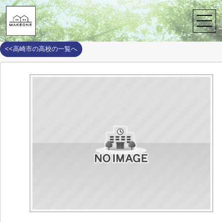
株式会社メイクワン
>
周辺施設案内
>
高崎市
>
高崎市の高校
>
群馬
群馬県立高崎女子高等学校
<<高崎市の高校の一覧へ