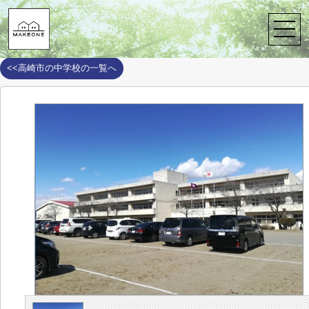
株式会社メイクワン
>
周辺施設案内
>
高崎市
>
高崎市の中学校
>
吉
吉井中央中学校
<<高崎市の中学校の一覧へ