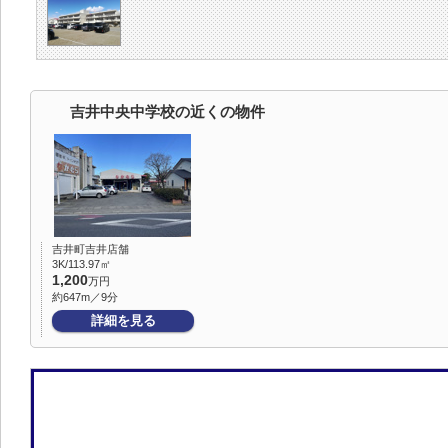
吉井中央中学校の近くの物件
吉井町吉井店舗
3K/113.97㎡
1,200
万円
約647m／9分
詳細を見る