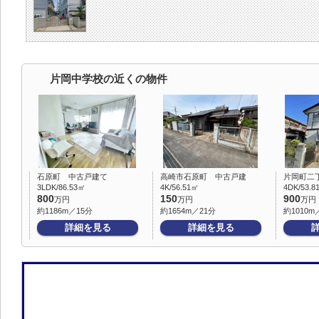
片岡中学校の近くの物件
石原町 中古戸建て
高崎市石原町 中古戸建
片岡町二
3LDK/86.53㎡
4K/56.51㎡
4DK/53.8
800
150
900
万円
万円
万円
約1186m／15分
約1654m／21分
約1010m
詳細を見る
詳細を見る