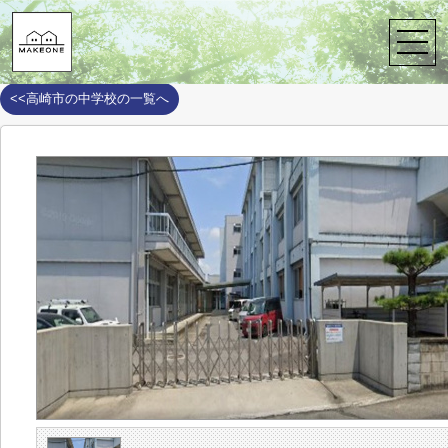
株式会社メイクワン
>
周辺施設案内
>
高崎市
>
高崎市の中学校
>
片
片岡中学校
<<高崎市の中学校の一覧へ