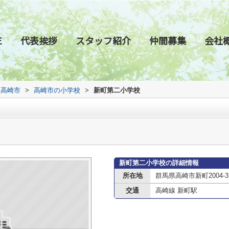
E
代表挨拶
スタッフ紹介
仲間募集
会社
高崎市
>
高崎市の小学校
>
新町第二小学校
新町第二小学校の詳細情報
所在地
群馬県高崎市新町2004-3
交通
高崎線 新町駅