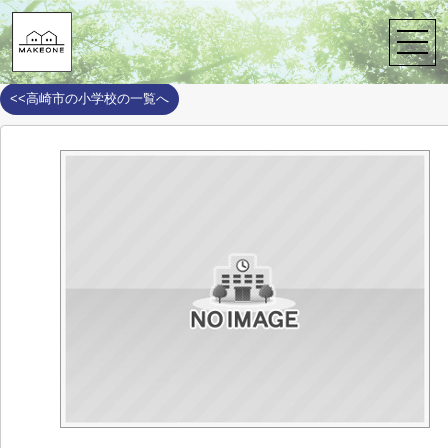
株式会社メイクワン
>
周辺施設案内
>
高崎市
>
高崎市の小学校
>
上
上室田小学校
<<高崎市の小学校の一覧へ