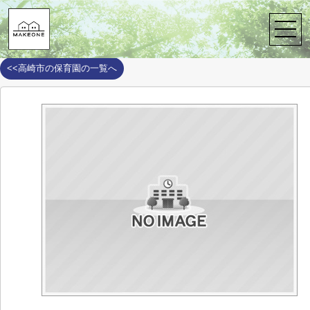
株式会社メイクワン
>
周辺施設案内
>
高崎市
>
高崎市の保育園
>
城
城東保育園
<<高崎市の保育園の一覧へ